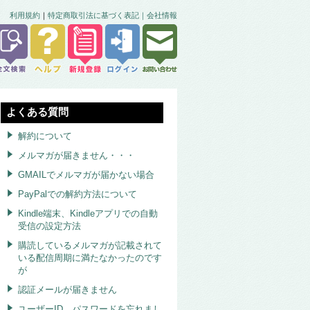
利用規約
｜
特定商取引法に基づく表記｜
会社情報
よくある質問
解約について
メルマガが届きません・・・
GMAILでメルマガが届かない場合
PayPalでの解約方法について
Kindle端末、Kindleアプリでの自動
受信の設定方法
購読しているメルマガが記載されて
いる配信周期に満たなかったのです
が
認証メールが届きません
ユーザーID、パスワードを忘れまし