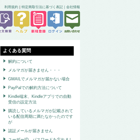
利用規約
｜
特定商取引法に基づく表記｜
会社情報
よくある質問
解約について
メルマガが届きません・・・
GMAILでメルマガが届かない場合
PayPalでの解約方法について
Kindle端末、Kindleアプリでの自動
受信の設定方法
購読しているメルマガが記載されて
いる配信周期に満たなかったのです
が
認証メールが届きません
ユーザーID、パスワードを忘れまし