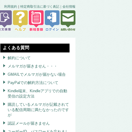
利用規約
｜
特定商取引法に基づく表記｜
会社情報
よくある質問
解約について
メルマガが届きません・・・
GMAILでメルマガが届かない場合
PayPalでの解約方法について
Kindle端末、Kindleアプリでの自動
受信の設定方法
購読しているメルマガが記載されて
いる配信周期に満たなかったのです
が
認証メールが届きません
ユーザーID、パスワードを忘れまし