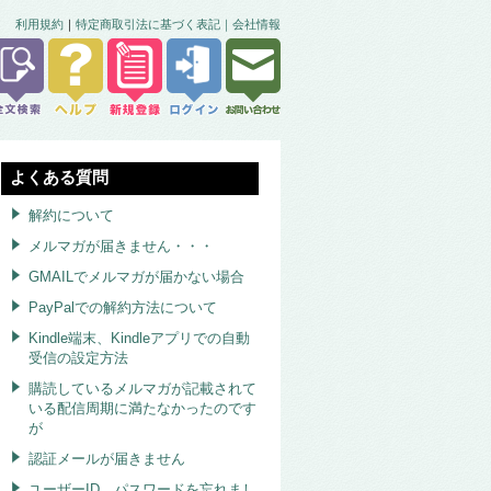
利用規約
｜
特定商取引法に基づく表記｜
会社情報
よくある質問
解約について
メルマガが届きません・・・
GMAILでメルマガが届かない場合
PayPalでの解約方法について
Kindle端末、Kindleアプリでの自動
受信の設定方法
購読しているメルマガが記載されて
いる配信周期に満たなかったのです
が
認証メールが届きません
ユーザーID、パスワードを忘れまし