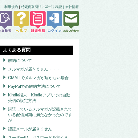
利用規約
｜
特定商取引法に基づく表記｜
会社情報
よくある質問
解約について
メルマガが届きません・・・
GMAILでメルマガが届かない場合
PayPalでの解約方法について
Kindle端末、Kindleアプリでの自動
受信の設定方法
購読しているメルマガが記載されて
いる配信周期に満たなかったのです
が
認証メールが届きません
ユーザーID、パスワードを忘れまし