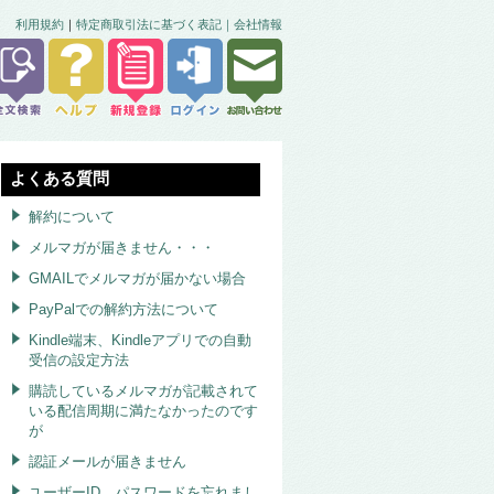
利用規約
｜
特定商取引法に基づく表記｜
会社情報
よくある質問
解約について
メルマガが届きません・・・
GMAILでメルマガが届かない場合
PayPalでの解約方法について
Kindle端末、Kindleアプリでの自動
受信の設定方法
購読しているメルマガが記載されて
いる配信周期に満たなかったのです
が
認証メールが届きません
ユーザーID、パスワードを忘れまし