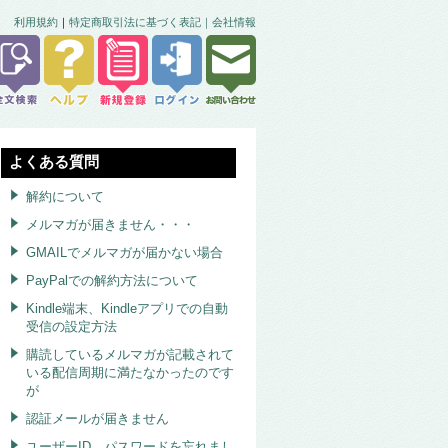
利用規約
｜
特定商取引法に基づく表記｜
会社情報
よくある質問
解約について
メルマガが届きません・・・
GMAILでメルマガが届かない場合
PayPalでの解約方法について
Kindle端末、Kindleアプリでの自動
受信の設定方法
購読しているメルマガが記載されて
いる配信周期に満たなかったのです
が
認証メールが届きません
ユーザーID、パスワードを忘れまし