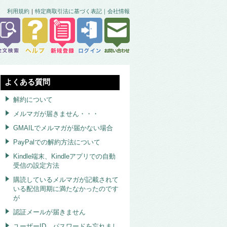
利用規約
｜
特定商取引法に基づく表記｜
会社情報
よくある質問
解約について
メルマガが届きません・・・
GMAILでメルマガが届かない場合
PayPalでの解約方法について
Kindle端末、Kindleアプリでの自動
受信の設定方法
購読しているメルマガが記載されて
いる配信周期に満たなかったのです
が
認証メールが届きません
ユーザーID、パスワードを忘れまし