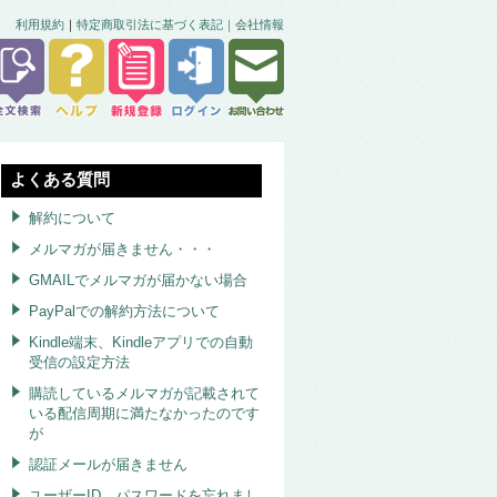
利用規約
｜
特定商取引法に基づく表記｜
会社情報
よくある質問
解約について
メルマガが届きません・・・
GMAILでメルマガが届かない場合
PayPalでの解約方法について
Kindle端末、Kindleアプリでの自動
受信の設定方法
購読しているメルマガが記載されて
いる配信周期に満たなかったのです
が
認証メールが届きません
ユーザーID、パスワードを忘れまし