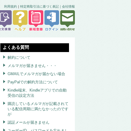
利用規約
｜
特定商取引法に基づく表記｜
会社情報
よくある質問
解約について
メルマガが届きません・・・
GMAILでメルマガが届かない場合
PayPalでの解約方法について
Kindle端末、Kindleアプリでの自動
受信の設定方法
購読しているメルマガが記載されて
いる配信周期に満たなかったのです
が
認証メールが届きません
ユーザーID、パスワードを忘れまし