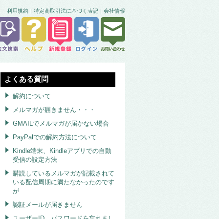
利用規約
｜
特定商取引法に基づく表記｜
会社情報
よくある質問
解約について
メルマガが届きません・・・
GMAILでメルマガが届かない場合
PayPalでの解約方法について
Kindle端末、Kindleアプリでの自動
受信の設定方法
購読しているメルマガが記載されて
いる配信周期に満たなかったのです
が
認証メールが届きません
ユーザーID、パスワードを忘れまし