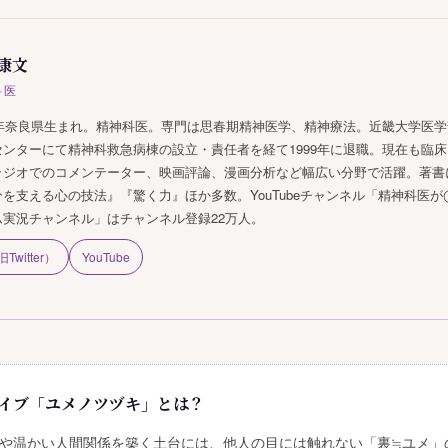
康文
科医
60年奈良県生まれ。精神科医。専門は思春期精神医学、精神療法。近畿大学医
センターにて精神科救急病棟の設立・責任者を経て1999年に退職。現在も臨
ラジオでのコメンテーター、映画評論、漫画分析など幅広い分野で活躍。著書に『
分を支える心の技法』『驚く力』ほか多数。YouTubeチャンネル「精神科医が
ム実況チャンネル」はチャンネル登録22万人。
Twitter）
YouTube
イブ「ユメノツヅキ」とは？
や温かい人間関係を築く土台には、他人の目には触れない「裏≒ユメ」