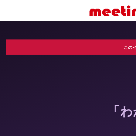
この
「わ