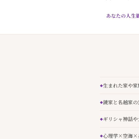
あなたの人生
生まれた家や家
鏡家と名越家の
ギリシャ神話や
心理学×空海×