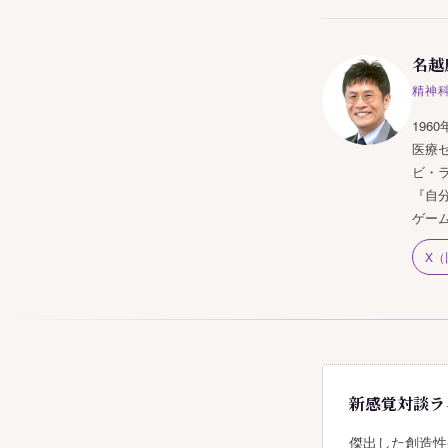
名越
精神
19
医療
ビ・
『自
ゲー
X（旧
新感覚対談ラ
傑出した創造性