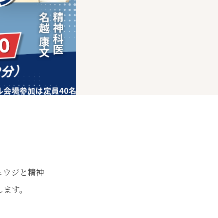
ュウジと精神
します。
。