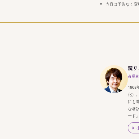
内容は予告なく変
鏡リ
占星
19
化）
にも
な著
ード
X（旧