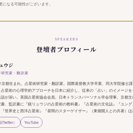
更になる可能性がございます。
SPEAKERS
登壇者プロフィール
ュウジ
術研究家・翻訳家
68年京都生まれ。占星術研究家・翻訳家。国際基督教大学卒業、同大学院修士
。占星術の心理学的アプローチを日本に紹介し、従来の「占い」のイメージを
造詣が深い。英国占星術協会会員。日本トランスパーソナル学会理事。京都文
訳書、監訳書に『鏡リュウジの占星術の教科書』『占星術の文化誌』『ユング
』『世界史と西洋占星術』『昼間のスターゲイザー』（東畑開人との共著）ほ
Twitter）
YouTube