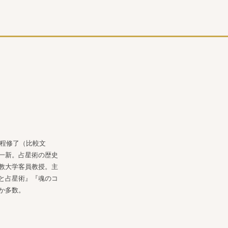
課程修了（比較文
一新。占星術の歴史
教大学客員教授。主
と占星術』『魂のコ
か多数。