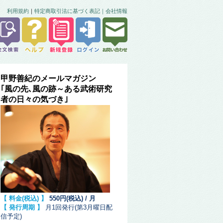
利用規約
｜
特定商取引法に基づく表記｜
会社情報
甲野善紀のメールマガジン
｢風の先､風の跡～ある武術研究
者の日々の気づき｣
【 料金(税込) 】
550円(税込) / 月
【 発行周期 】
月1回発行(第3月曜日配
信予定)