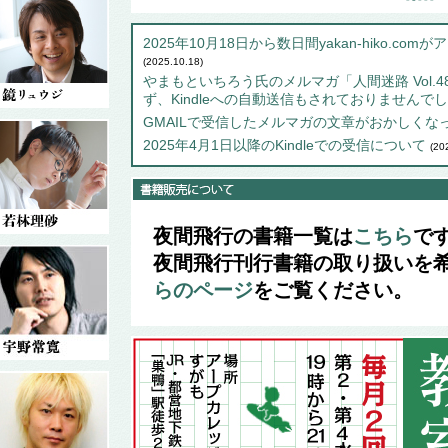
2025年10月18日から数日間yakan-hiko.
(2025.10.18)
やまもといちろう氏のメルマガ「人間迷路 Vol.
ず、Kindleへの自動送信もされておりませんで
GMAILで受信したメルマガの文章がおかしくな
2025年4月1日以降のKindleでの受信について
(20
夜間飛行の書籍一覧は
こちら
で
夜間飛行刊行書籍の取り扱いを
らのページ
をご覧ください。