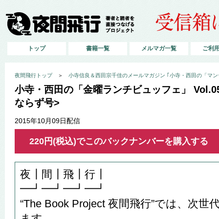
トップ
書籍一覧
メルマガ一覧
ご利
夜間飛行トップ
＞
小寺信良＆西田宗千佳のメールマガジン ｢小寺・西田の「マン
小寺・西田の「金曜ランチビュッフェ」 Vol.0
ならず号>
2015年10月09日配信
220円(税込)でこのバックナンバーを購入する
夜┃間┃飛┃行┃
━┛━┛━┛━┛
“The Book Project 夜間飛行”では
ます