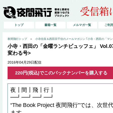
トップ
書籍一覧
メルマガ一覧
ご利
夜間飛行トップ
＞
小寺信良＆西田宗千佳のメールマガジン ｢小寺・西田の「マン
小寺・西田の「金曜ランチビュッフェ」 Vol.
変わる号>
2016年04月29日配信
220円(税込)でこのバックナンバーを購入する
夜┃間┃飛┃行┃
━┛━┛━┛━┛
“The Book Project 夜間飛行”では
ます