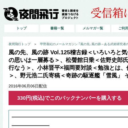
トップ
書籍一覧
メルマガ一覧
ご利
夜間飛行トップ
＞
甲野善紀のメールマガジン ｢風の先､風の跡～ある武術研究者
風の先、風の跡 Vol.125稽古録＜いろいろ
の思いは一層募る＞、松聲館日乗＜佐野史郎氏
行なう＞、小林晋平×福岡要対談＜勉強とは、
＞、野元浩二氏寄稿＜奇跡の駆逐艦「雪風」 
2016年06月06日配信
330円(税込)でこのバックナンバーを購入する
━━━━━━━━━━━━━━━━━━
━━━━━━