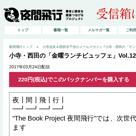
トップ
書籍一覧
メルマガ一覧
ご利
夜間飛行トップ
＞
小寺信良＆西田宗千佳のメールマガジン ｢小寺・西田の「マン
小寺・西田の「金曜ランチビュッフェ」Vol.1
2017年03月24日配信
220円(税込)でこのバックナンバーを購入する
夜┃間┃飛┃行┃
━┛━┛━┛━┛
“The Book Project 夜間飛行”では
ます