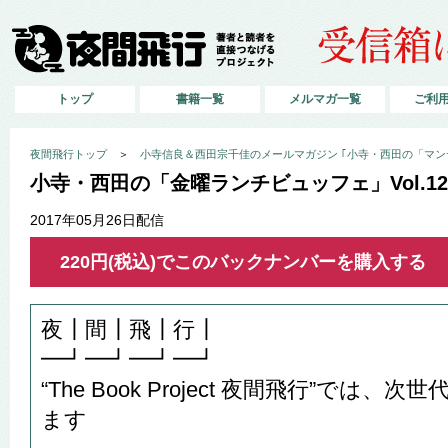
トップ
書籍一覧
メルマガ一覧
ご利
夜間飛行トップ
＞
小寺信良＆西田宗千佳のメールマガジン ｢小寺・西田の「マン
小寺・西田の「金曜ランチビュッフェ」Vol.1
2017年05月26日配信
220円(税込)でこのバックナンバーを購入する
夜┃間┃飛┃行┃
━┛━┛━┛━┛
“The Book Project 夜間飛行”では
ます