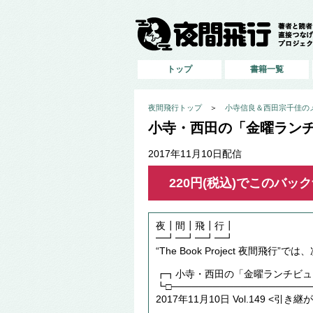
トップ
書籍一覧
夜間飛行トップ
＞
小寺信良＆西田宗千佳の
小寺・西田の「金曜ランチビ
2017年11月10日配信
220円(税込)でこのバ
夜┃間┃飛┃行┃
━┛━┛━┛━┛
“The Book Project 夜間飛
┏┓小寺・西田の「金曜ランチビュ
┗□────────────────────
2017年11月10日 Vol.149 <引き