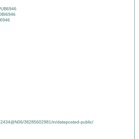
EPUB6946
MOBI6946
N6946
4432434@N06/38285602981/in/dateposted-public/