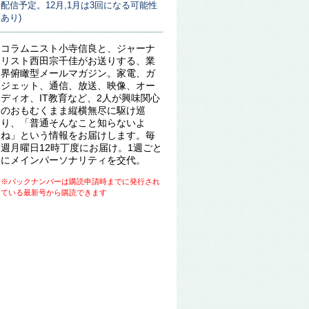
配信予定。12月,1月は3回になる可能性
あり)
コラムニスト小寺信良と、ジャーナ
リスト西田宗千佳がお送りする、業
界俯瞰型メールマガジン。家電、ガ
ジェット、通信、放送、映像、オー
ディオ、IT教育など、2人が興味関心
のおもむくまま縦横無尽に駆け巡
り、「普通そんなこと知らないよ
ね」という情報をお届けします。毎
週月曜日12時丁度にお届け。1週ごと
にメインパーソナリティを交代。
※バックナンバーは購読申請時までに発行され
ている最新号から購読できます