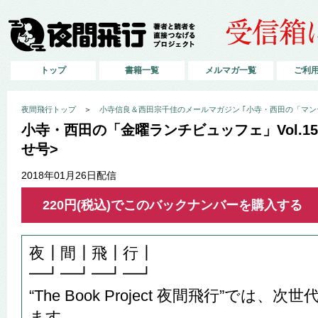
トップ
書籍一覧
メルマガ一覧
ご利
夜間飛行トップ
＞
小寺信良＆西田宗千佳のメールマガジン ｢小寺・西田の「マン
小寺・西田の「金曜ランチビュッフェ」Vol.1
せ号>
2018年01月26日配信
220円(税込)でこのバックナンバーを購入する
夜┃間┃飛┃行┃
━┛━┛━┛━┛
“The Book Project 夜間飛行”では
ます