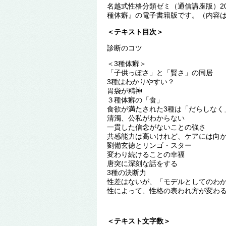
名越式性格分類ゼミ（通信講座版）20
種体癖』の電子書籍版です。（内容
＜テキスト目次＞
診断のコツ
＜3種体癖＞
「子供っぽさ」と「賢さ」の同居
3種はわかりやすい？
胃袋が精神
３種体癖の「食」
食欲が満たされた3種は「だらしなく
清濁、公私がわからない
一貫した信念がないことの強さ
共感能力は高いけれど、ケアには向
劉備玄徳とリンゴ・スター
変わり続けることの幸福
唐突に深刻な話をする
3種の決断力
性差はないが、「モデルとしてのわ
性によって、性格の表われ方が変わ
＜テキスト文字数＞