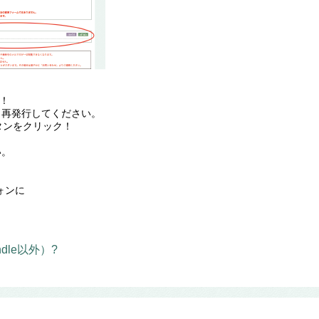
ン！
ら再発行してください。
タンをクリック！
い。
ォンに
ndle以外）?