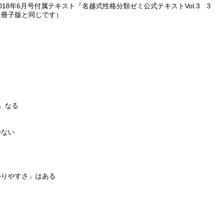
18年6月号付属テキスト『名越式性格分類ゼミ公式テキストVol.3 3
は冊子版と同じです）
」なる
かない
かりやすさ」はある
る