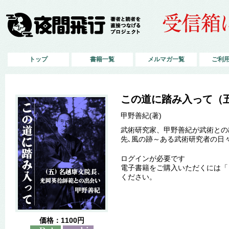
トップ
書籍一覧
メルマガ一覧
ご利
この道に踏み入って（
甲野善紀(著)
武術研究家、甲野善紀が武術との
先､風の跡～ある武術研究者の日
ログインが必要です
電子書籍をご購入いただくには「
ください。
価格：1100円