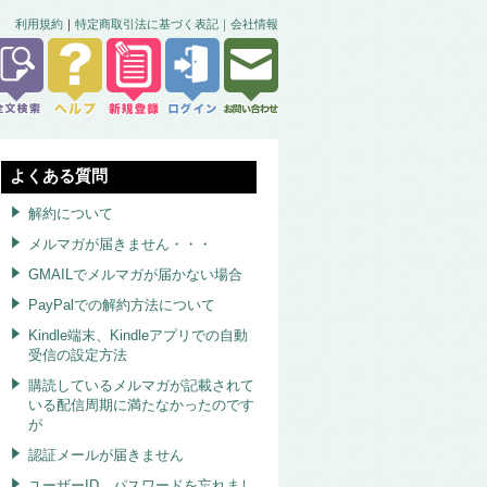
利用規約
｜
特定商取引法に基づく表記｜
会社情報
よくある質問
解約について
メルマガが届きません・・・
GMAILでメルマガが届かない場合
PayPalでの解約方法について
Kindle端末、Kindleアプリでの自動
受信の設定方法
購読しているメルマガが記載されて
いる配信周期に満たなかったのです
が
認証メールが届きません
ユーザーID、パスワードを忘れまし