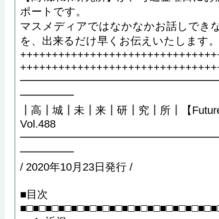
ポートです。
マスメディアではなかなかお話しでき
を、出来るだけ早くお伝えいたします
+++++++++++++++++++++++++++++++
+++++++++++++++++++++++++++++++
━━━━━━━━━━━━━━━━━━
━━━━━
┃高┃城┃未┃来┃研┃究┃所┃【Future R
Vol.488
━━━━━━━━━━━━━━━━━━
━━━━━
/ 2020年10月23日発行 /
■目次
■□■□■□■□■□■□■□■□■□■□■□■□■□■□■□■