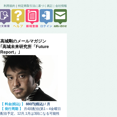
利用規約
｜
特定商取引法に基づく表記｜
会社情報
高城剛のメールマガジン
｢高城未来研究所「Future
Report」｣
【 料金(税込) 】
880円(税込) / 月
【 発行周期 】
月4回配信(第1～4金曜日
配信予定。12月,1月は3回になる可能性