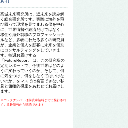
あり)
高城未来研究所は、近未来を読み解
く総合研究所です。実際に海外を飛
び回って現場を見てまわる僕を中心
に、世界情勢や経済だけではなく、
移住や海外就職のプロフェッショナ
ルなど、多岐にわたる多くの研究員
が、企業と個人を顧客に未来を個別
にコンサルティングをしていきま
す。毎週お届けする
「FutureReport」は、この研究所の
定期レポートで、今後世界はどのよ
うに変わっていくのか、そして、何
に気をつけ、何をしなくてはいけな
いのか、をマスでは発言できない私
見と俯瞰的視座をあわせてお届けし
ます。
※バックナンバーは購読申請時までに発行され
ている最新号から購読できます