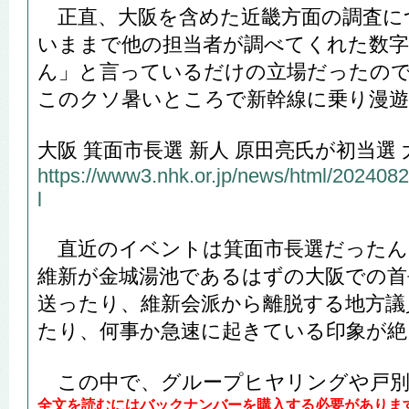
正直、大阪を含めた近畿方面の調査に
いままで他の担当者が調べてくれた数字
ん」と言っているだけの立場だったの
このクソ暑いところで新幹線に乗り漫
大阪 箕面市長選 新人 原田亮氏が初当選
https://www3.nhk.or.jp/news/html/20240
l
直近のイベントは箕面市長選だったん
維新が金城湯池であるはずの大阪での首
送ったり、維新会派から離脱する地方議
たり、何事か急速に起きている印象が絶
この中で、グループヒヤリングや戸別調
全文を読むにはバックナンバーを購入する必要がありま