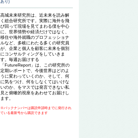
あり)
高城未来研究所は、近未来を読み解
く総合研究所です。実際に海外を飛
び回って現場を見てまわる僕を中心
に、世界情勢や経済だけではなく、
移住や海外就職のプロフェッショナ
ルなど、多岐にわたる多くの研究員
が、企業と個人を顧客に未来を個別
にコンサルティングをしていきま
す。毎週お届けする
「FutureReport」は、この研究所の
定期レポートで、今後世界はどのよ
うに変わっていくのか、そして、何
に気をつけ、何をしなくてはいけな
いのか、をマスでは発言できない私
見と俯瞰的視座をあわせてお届けし
ます。
※バックナンバーは購読申請時までに発行され
ている最新号から購読できます