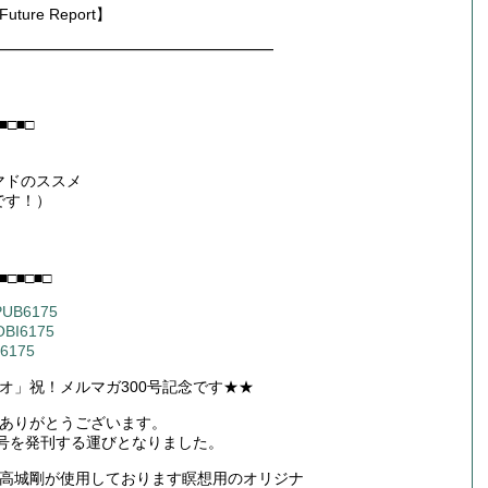
re Report】
━━━━━━━━━━━━━━━━━━
■□■□
マドのススメ
です！）
■□■□■□
EPUB6175
MOBI6175
N6175
オ」祝！メルマガ300号記念です★★
ありがとうございます。
0号を発刊する運びとなりました。
高城剛が使用しております瞑想用のオリジナ