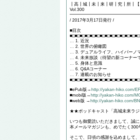
┃高┃城┃未┃来┃研┃究┃所┃【Futu
Vol.300
━━━━━━━━━━━━━━━━
/ 2017年3月17日発行 /
■目次
■□■□■□■□■□■□■□■□■□■□■□■□■□■□
… 1. 近況
… 2. 世界の俯瞰図
… 3. デュアルライフ、ハイパーノ
… 4. 未来放談（待望の新コーナー
… 5. 身体と意識
… 6. Q&Aコーナー
… 7. 連載のお知らせ
■□■□■□■□■□■□■□■□■□■□■□■□■□■□
■ePub版→
http://yakan-hiko.com/
■mobi版→
http://yakan-hiko.com/
■web版 →
http://yakan-hiko.com/B
★★ポッドキャスト「高城未来ラジ
いつも御愛読いただきまして、誠に
本メールマガジンも、めでたく30
そこで、日頃の感謝を込めまして、