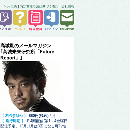
利用規約
｜
特定商取引法に基づく表記｜
会社情報
高城剛のメールマガジン
｢高城未来研究所「Future
Report」｣
【 料金(税込) 】
880円(税込) / 月
【 発行周期 】
月4回配信(第1～4金曜日
配信予定。12月,1月は3回になる可能性