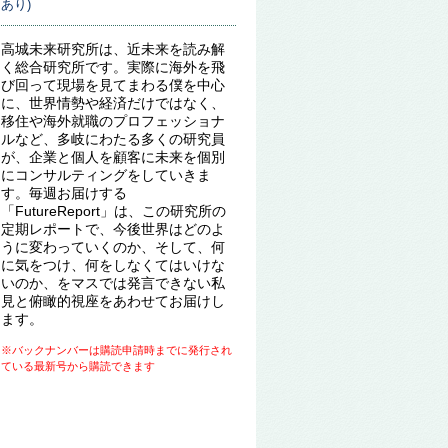
あり)
高城未来研究所は、近未来を読み解
く総合研究所です。実際に海外を飛
び回って現場を見てまわる僕を中心
に、世界情勢や経済だけではなく、
移住や海外就職のプロフェッショナ
ルなど、多岐にわたる多くの研究員
が、企業と個人を顧客に未来を個別
にコンサルティングをしていきま
す。毎週お届けする
「FutureReport」は、この研究所の
定期レポートで、今後世界はどのよ
うに変わっていくのか、そして、何
に気をつけ、何をしなくてはいけな
いのか、をマスでは発言できない私
見と俯瞰的視座をあわせてお届けし
ます。
※バックナンバーは購読申請時までに発行され
ている最新号から購読できます