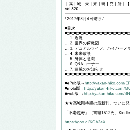
┃高┃城┃未┃来┃研┃究┃所┃【Futu
Vol.320
━━━━━━━━━━━━━━━━
/ 2017年8月4日発行 /
■目次
■□■□■□■□■□■□■□■□■□■□■□■□■□■□
… 1. 近況
… 2. 世界の俯瞰図
… 3. デュアルライフ、ハイパーノ
… 4. 未来放談
… 5. 身体と意識
… 6. Q&Aコーナー
… 7. 連載のお知らせ
■□■□■□■□■□■□■□■□■□■□■□■□■□■□
■ePub版→
http://yakan-hiko.com/
■mobi版→
http://yakan-hiko.com/
■web版 →
http://yakan-hiko.com/B
★★高城剛待望の最新刊。ついに発
「不老超寿」（書籍1512円、Kind
https://goo.gl/KGA2eX