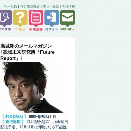
利用規約
｜
特定商取引法に基づく表記｜
会社情報
高城剛のメールマガジン
｢高城未来研究所「Future
Report」｣
【 料金(税込) 】
880円(税込) / 月
【 発行周期 】
月4回配信(第1～4金曜日
配信予定。12月,1月は3回になる可能性