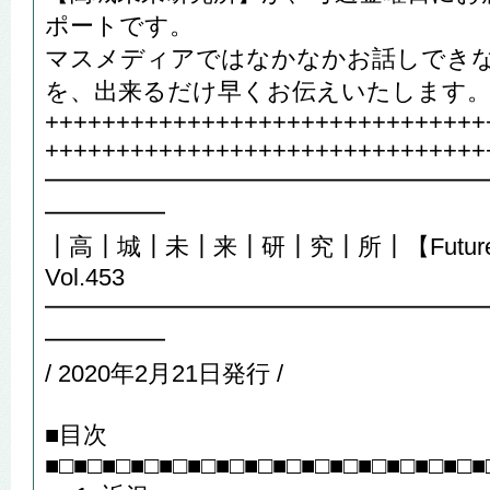
ポートです。
マスメディアではなかなかお話しでき
を、出来るだけ早くお伝えいたします
+++++++++++++++++++++++++++++++
+++++++++++++++++++++++++++++++
━━━━━━━━━━━━━━━━━━
━━━━━
┃高┃城┃未┃来┃研┃究┃所┃【Future R
Vol.453
━━━━━━━━━━━━━━━━━━
━━━━━
/ 2020年2月21日発行 /
■目次
■□■□■□■□■□■□■□■□■□■□■□■□■□■□■□■