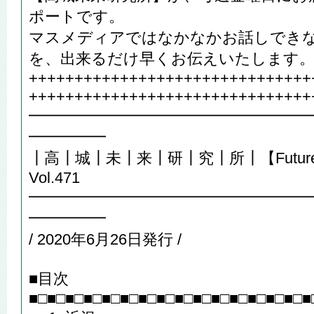
ポートです。
マスメディアではなかなかお話しでき
を、出来るだけ早くお伝えいたします
+++++++++++++++++++++++++++++++
+++++++++++++++++++++++++++++++
━━━━━━━━━━━━━━━━━━
━━━━━
┃高┃城┃未┃来┃研┃究┃所┃【Future R
Vol.471
━━━━━━━━━━━━━━━━━━
━━━━━
/ 2020年6月26日発行 /
■目次
■□■□■□■□■□■□■□■□■□■□■□■□■□■□■□■