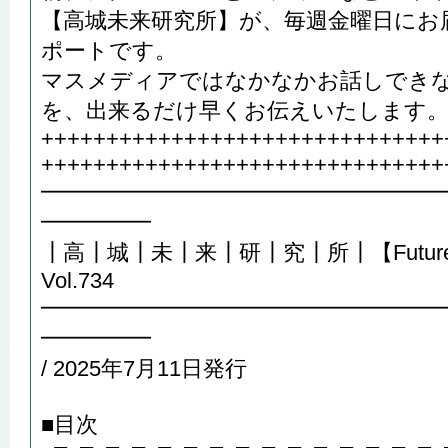
【高城未来研究所】が、毎週金曜日にお
ポートです。
マスメディアではなかなかお話しでき
を、出来るだけ早くお伝えいたします
+++++++++++++++++++++++++++++++
+++++++++++++++++++++++++++++++
━━━━━━━━━━━━━━━━━━
━━━━━
┃高┃城┃未┃来┃研┃究┃所┃【Future R
Vol.734
━━━━━━━━━━━━━━━━━━
━━━━━
/ 2025年7月11日発行
■目次