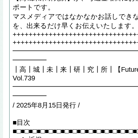
ポートです。
マスメディアではなかなかお話しでき
を、出来るだけ早くお伝えいたします
+++++++++++++++++++++++++++++++
+++++++++++++++++++++++++++++++
━━━━━━━━━━━━━━━━━━
━━━━━
┃高┃城┃未┃来┃研┃究┃所┃【Future R
Vol.739
━━━━━━━━━━━━━━━━━━
━━━━━
/ 2025年8月15日発行 /
■目次
■□■□■□■□■□■□■□■□■□■□■□■□■□■□■□■