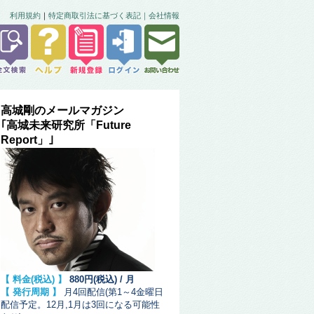
利用規約
｜
特定商取引法に基づく表記｜
会社情報
高城剛のメールマガジン
｢高城未来研究所「Future
Report」｣
【 料金(税込) 】
880円(税込) / 月
【 発行周期 】
月4回配信(第1～4金曜日
配信予定。12月,1月は3回になる可能性