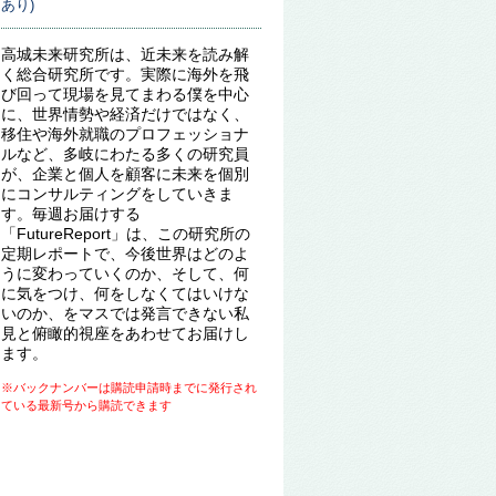
あり)
高城未来研究所は、近未来を読み解
く総合研究所です。実際に海外を飛
び回って現場を見てまわる僕を中心
に、世界情勢や経済だけではなく、
移住や海外就職のプロフェッショナ
ルなど、多岐にわたる多くの研究員
が、企業と個人を顧客に未来を個別
にコンサルティングをしていきま
す。毎週お届けする
「FutureReport」は、この研究所の
定期レポートで、今後世界はどのよ
うに変わっていくのか、そして、何
に気をつけ、何をしなくてはいけな
いのか、をマスでは発言できない私
見と俯瞰的視座をあわせてお届けし
ます。
※バックナンバーは購読申請時までに発行され
ている最新号から購読できます