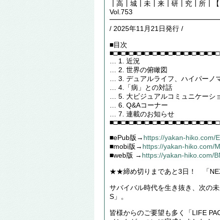
┃高┃城┃未┃来┃研┃究┃所┃【Futu
Vol.753
━━━━━━━━━━━━━━━━
/ 2025年11月21日発行 /
■目次
■□■□■□■□■□■□■□■□■□■□■□■□■□■□
… 1. 近況
… 2. 世界の俯瞰図
… 3. デュアルライフ、ハイパーノ
… 4.「病」との対話
… 5. 大ビジュアルコミュニケー
… 6. Q&Aコーナー
… 7. 連載のお知らせ
■□■□■□■□■□■□■□■□■□■□■□■□■□■□
■ePub版→
https://yakan-hiko.com
■mobi版→
https://yakan-hiko.com
■web版 →
https://yakan-hiko.com/
★★締め切りまであと3日！ 「NEX
サバイバル時代を生き抜き、次の未来へ
S」。
皆様からのご要望も多く「LIFE P