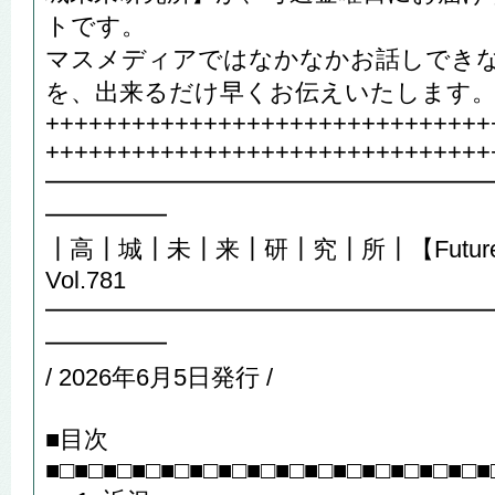
トです。
マスメディアではなかなかお話しでき
を、出来るだけ早くお伝えいたします
+++++++++++++++++++++++++++++++
+++++++++++++++++++++++++++++++
━━━━━━━━━━━━━━━━━━
━━━━━
┃高┃城┃未┃来┃研┃究┃所┃【Future R
Vol.781
━━━━━━━━━━━━━━━━━━
━━━━━
/ 2026年6月5日発行 /
■目次
■□■□■□■□■□■□■□■□■□■□■□■□■□■□■□■